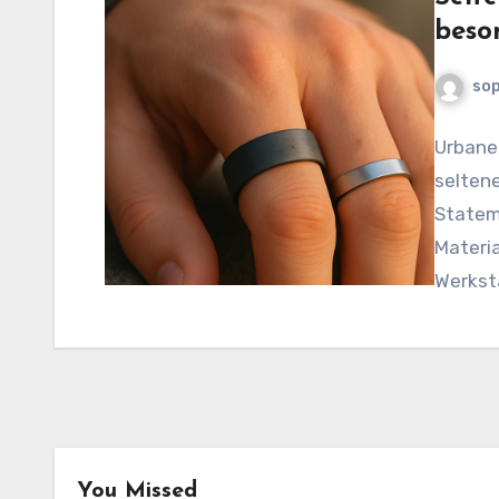
beso
sop
Urbaner
seltene
Stateme
Materia
Werksta
You Missed