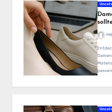
Uncat
Dame
sollt
sop
Entdeck
Damensc
Materi
passend
Uncat