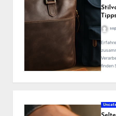
Stilv
Tipps
sop
Erfahre
zusamm
Verarbe
finden 
Uncat
Selte