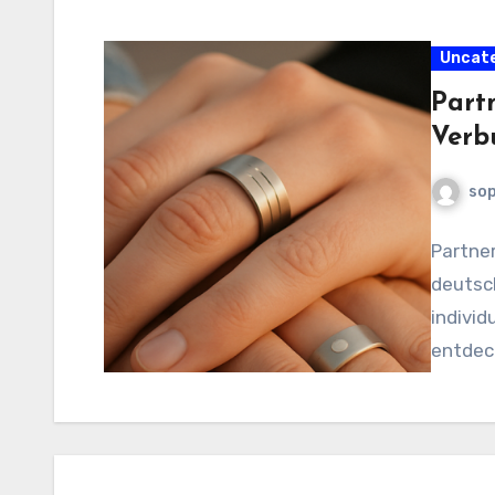
Uncat
Part
Verb
sop
Partner
deutsc
individ
entdec