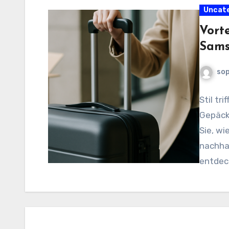
Uncat
Vorte
Sams
sop
Stil tr
Gepäck
Sie, wi
nachhal
entdec