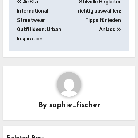
AirStar
Stilvolle Begleiter
navigation
International
richtig auswählen:
Streetwear
Tipps für jeden
Outfitideen: Urban
Anlass
Inspiration
By
sophie_fischer
Related Post