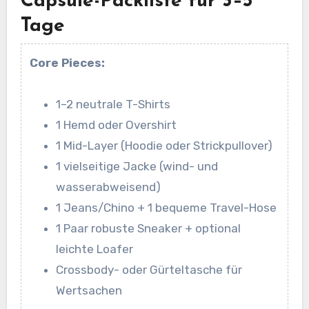
Capsule-Packliste für 3–5
Tage
Core Pieces:
1–2 neutrale T-Shirts
1 Hemd oder Overshirt
1 Mid-Layer (Hoodie oder Strickpullover)
1 vielseitige Jacke (wind- und
wasserabweisend)
1 Jeans/Chino + 1 bequeme Travel-Hose
1 Paar robuste Sneaker + optional
leichte Loafer
Crossbody- oder Gürteltasche für
Wertsachen