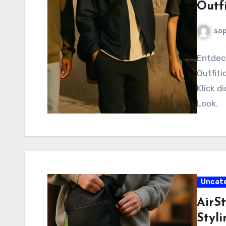
Outf
sop
Entdeck
Outfiti
Klick d
Look.
Uncat
AirSt
Styli