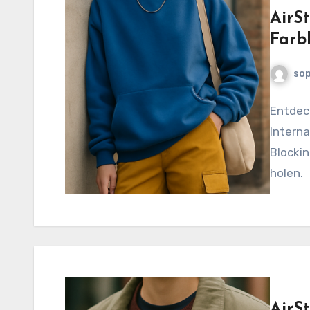
AirSt
Farb
sop
Entdec
Interna
Blockin
holen.
AirSt