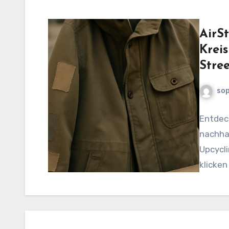
AirSt
Kreis
Stre
sop
Entdeck
nachhal
Upcycli
klicken