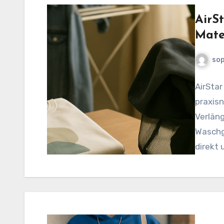
AirSt
Mate
sop
AirStar
praxisn
Verläng
Waschg
direkt