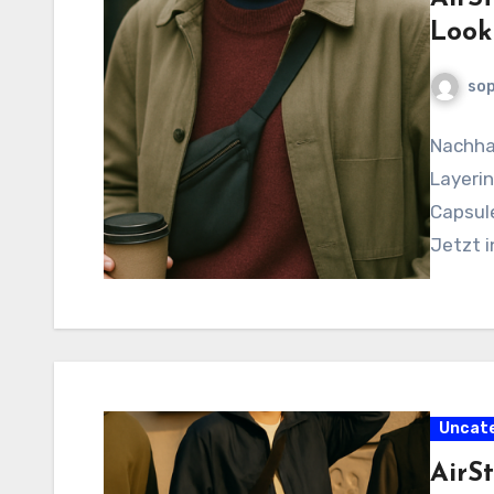
Look
sop
Nachhal
Layerin
Capsule
Jetzt i
Uncat
AirS