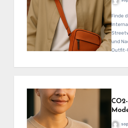
sop
Finde d
Interna
Streetw
und Nac
Outfit
CO2-
Mode
sop