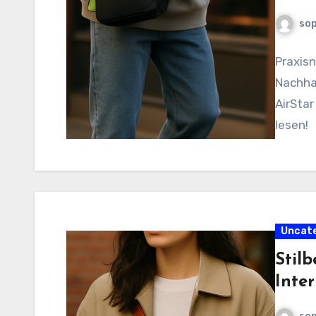
sop
Praxis
Nachhal
AirStar
lesen!
Uncat
Stil
Inte