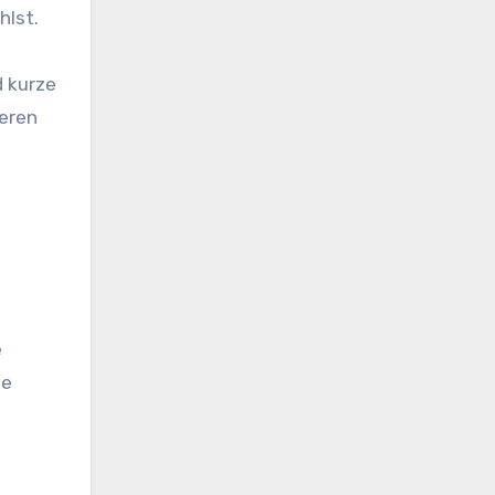
hlst.
d kurze
deren
e
ne