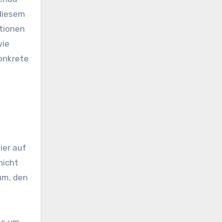
 diesem
ationen
wie
konkrete
ier auf
nicht
aum, den
es um