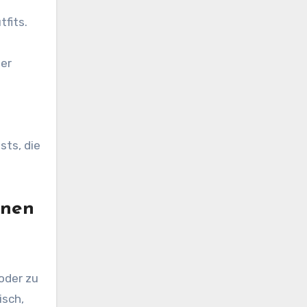
tfits.
ner
sts, die
onen
oder zu
isch,