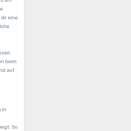
ie
dir eine
lche
üssen
en beim
und auf
 in
eigt. So