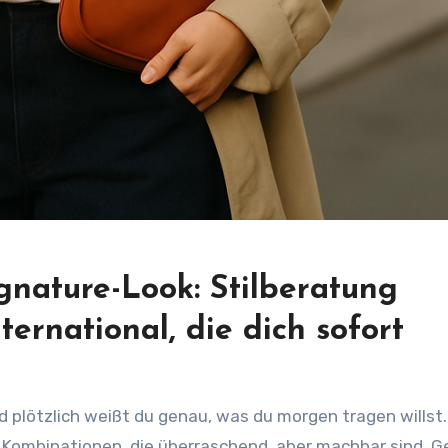
gnature-Look: Stilberatung
ernational, die dich sofort
nd plötzlich weißt du genau, was du morgen tragen willst
hst Kombinationen, die überraschend, aber machbar sind. 