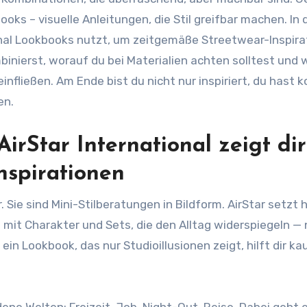
oks – visuelle Anleitungen, die Stil greifbar machen. In
tional Lookbooks nutzt, um zeitgemäße Streetwear-Inspir
mbinierst, worauf du bei Materialien achten solltest und 
einfließen. Am Ende bist du nicht nur inspiriert, du hast 
en.
irStar International zeigt dir
nspirationen
Sie sind Mini-Stilberatungen in Bildform. AirStar setzt h
it Charakter und Sets, die den Alltag widerspiegeln — 
ein Lookbook, das nur Studioillusionen zeigt, hilft dir k
ene Welten: Freizeit, Job, Night-Out, Reise. Dabei geht 